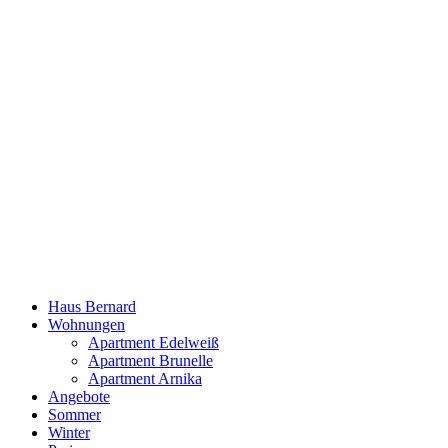
Skip
to
content
Haus Bernard
Wohnungen
Apartment Edelweiß
Apartment Brunelle
Apartment Arnika
Angebote
Sommer
Winter