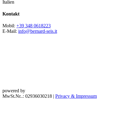
Italien
Kontakt
Mobil:
+39 348 0618223
E-Mail:
info@bernard-seis.it
powered by
MwSt.Nr..: 02936030218
|
Privacy & Impressum