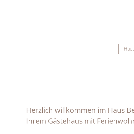
Skip
to
content
Haus
Angebote
Anfrage
für Ihren Südtirol Urlaub
Ferienwohnung unv
Herzlich willkommen im Haus B
Ihrem Gästehaus mit Ferienwoh