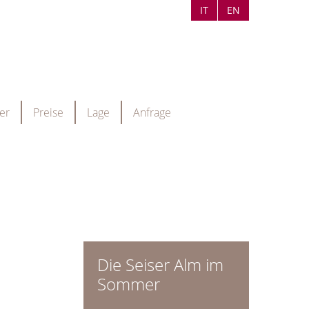
IT
EN
er
Preise
Lage
Anfrage
+39 348 061 8223
Die Seiser Alm im
Sommer