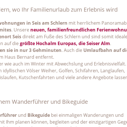
rn, wo Ihr Familienurlaub zum Erlebnis wird
wohnungen in Seis am Schlern
mit herrlichem Panoramabl
mites
. Unsere
neuen, familienfreundlichen Ferienwohn
enort Seis
direkt am Fuße des Schlern und sind somit ideal
n auf die
größte Hochalm Europas, die Seiser Alm
.
en sie in nur 3 Gehminuten
. Auch die
Umlaufbahn auf di
em Haus Bernard entfernt.
r wie auch im Winter mit Abwechslung und Erlebnisvielfalt.
idyllischen Völser Weiher, Golfen, Schifahren, Langlaufen,
laufen, Kutschenfahrten und viele andere Angebote lasse
ichem Wanderführer und Bikeguide
rführer
und
Bikeguide
bei einmaligen Wanderungen und
mit Ihm planen können, begleiten und der einzigartigen Ge