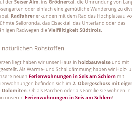
uf der
Seiser Alm
, ins
Grödnertal
, die Umrundung von Lan
Rosengarten oder einfach eine gemütliche Wanderung zu div
abei.
Radfahrer
erkunden mit dem Rad das Hochplateau von
rühmte Selloronda, das Eisacktal, das Unterland oder das
ähligen Radwegen die
Vielfältigkeit Südtirols
.
natürlichen Rohstoffen
zen liegt haben wir unser Haus in
holzbauweise
und mit
ggestellt. Als Wärme- und Schalldämmung haben wir Holz- 
unsere neuen
Ferienwohnungen in Seis am Schlern
mit
erienwohnungen befinden sich im
2. Obergeschoss mit eig
e
Dolomiten
. Ob als Pärchen oder als Familie sie wohnen in
 in unseren
Ferienwohnungen in Seis am Schlern
!