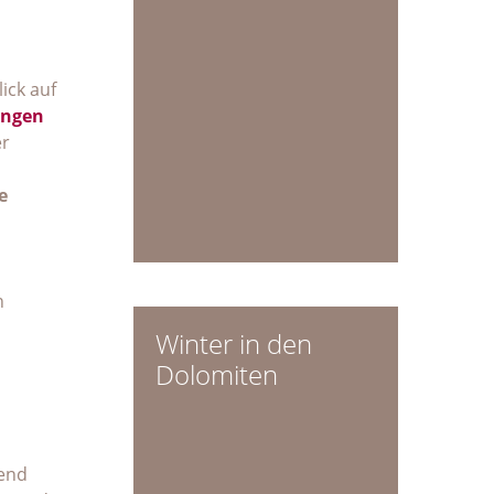
ick auf
ungen
er
e
n
Winter in den
Dolomiten
gend