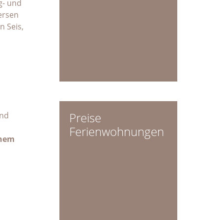
g- und
ersen
 Seis,
Preise
und
Ferienwohnungen
enem